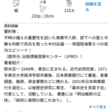
さ等
詳細を見
る
紙
210.6
233p ; 19cm
資料詳細
要約等：
平時の備えの重要性を説いた東郷平八郎、部下への愛と冷
静な判断で将兵を救った木村昌福――帝国陸海軍８つの成
功エピソード！
（提供元: 出版情報登録センター（JPRO））
著者紹介：
鈴木荘一 1948年、東京に生まれる。近代史研究家。1971
年東京大学経済学部卒業後、日本興業銀行にて審査、産業
調査、融資、資金業務などに携わる。2001年日本興業銀
行を退社し、以後歴史研究に専念、「幕末史を見直す会」
代表として、活動している。 著書には『明治維新の正
体』『政府に尋問の筋これあり』（...
すべて見る