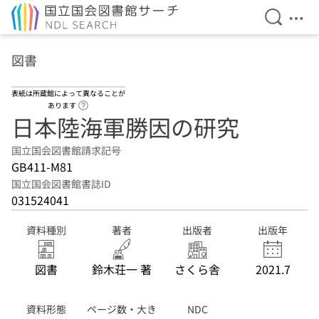
検索を開
メニ
本文へ移動
図書
表紙は所蔵館によって異なることが
ヘルプページへのリンク
あります
日本陸海軍勝因の研究
国立国会図書館請求記号
GB411-M81
国立国会図書館書誌ID
031524041
資料種別
著者
出版者
出版年
図書
鈴木荘一 著
さくら舎
2021.7
資料形態
ページ数・大き
NDC