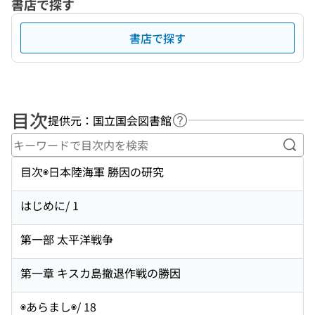
書店で探す
書店で探す
目次
提供元：国立国会図書館
ヘルプページへのリンク
キー
目次◉日本陸海軍 勝因の研究
はじめに/ 1
第一部 太平洋戦争
第一章 キスカ島撤退作戦の勝因
◉あらまし◉/ 18