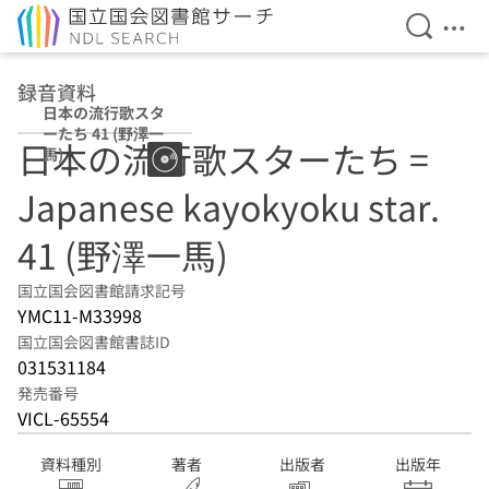
検索を開
メニ
本文へ移動
録音資料
日本の流行歌スタ
ーたち 41 (野澤一
日本の流行歌スターたち =
馬)
Japanese kayokyoku star.
41 (野澤一馬)
国立国会図書館請求記号
YMC11-M33998
国立国会図書館書誌ID
031531184
発売番号
VICL-65554
資料種別
著者
出版者
出版年