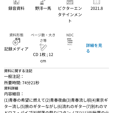
録音資料
野澤一馬
ビクターエン
2021.8
タテインメン
ト
資料形態
ページ数・大き
NDC
さ等
詳細を見
記録メディア
-
る
CD 1枚 ; 12
cm
資料に関する注記
一般注記：
所要時間: 74分21秒
資料詳細
内容細目：
(1)青春の希望に燃えて(2)青春夜曲(3)青春流し唄(4)東京ギ
ター流し(5)旅のギターながし(6)流れのギター(7)別れのマ
ドロス・パイプ(8)部落の祭り(コタンノマツリ)(9)秋葉の火