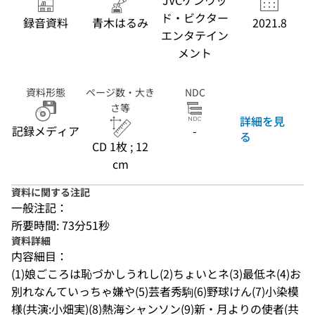
JVCケンウッ
ド・ビクター
録音資料
青木はるみ
2021.8
エンタテイン
メント
資料形態
ページ数・大き
NDC
さ等
詳細を見
記録メディア
-
る
CD 1枚 ; 12
cm
資料に関する注記
一般注記：
所要時間: 73分51秒
資料詳細
内容細目：
(1)娘ごころは恥づかしうれし(2)ちょいとネ(3)最低ネ(4)お
別れなんていっちゃ嫌や(5)芸者秀駒(6)野球けん(7)小染模
様(共演:小畑実)(8)熱海シャンソン(9)新・月よりの使者(共