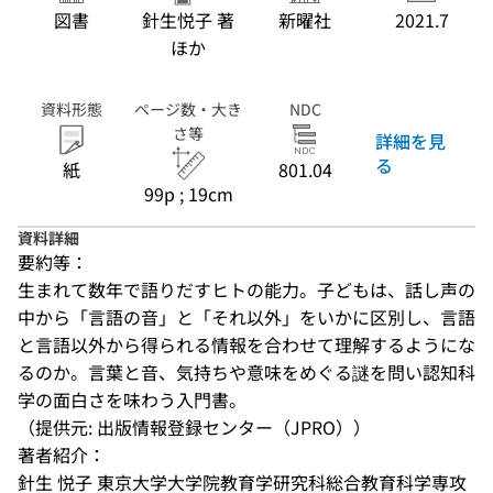
図書
針生悦子 著
新曜社
2021.7
ほか
資料形態
ページ数・大き
NDC
さ等
詳細を見
る
紙
801.04
99p ; 19cm
資料詳細
要約等：
生まれて数年で語りだすヒトの能力。子どもは、話し声の
中から「言語の音」と「それ以外」をいかに区別し、言語
と言語以外から得られる情報を合わせて理解するようにな
るのか。言葉と音、気持ちや意味をめぐる謎を問い認知科
学の面白さを味わう入門書。
（提供元: 出版情報登録センター（JPRO））
著者紹介：
針生 悦子 東京大学大学院教育学研究科総合教育科学専攻