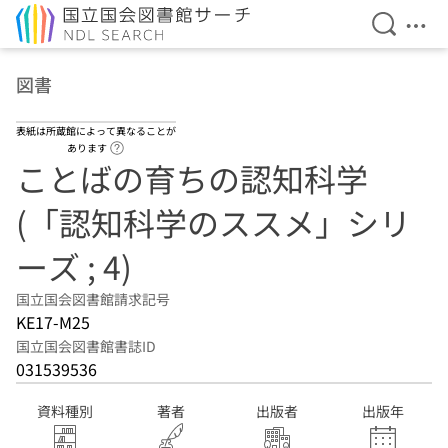
検索を開
メニ
本文へ移動
図書
表紙は所蔵館によって異なることが
ヘルプページへのリンク
あります
ことばの育ちの認知科学
(「認知科学のススメ」シリ
ーズ ; 4)
国立国会図書館請求記号
KE17-M25
国立国会図書館書誌ID
031539536
資料種別
著者
出版者
出版年