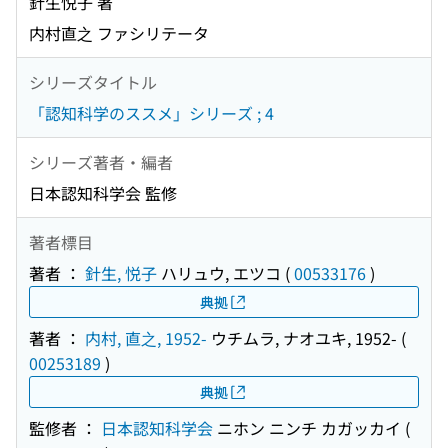
針生悦子 著
内村直之 ファシリテータ
シリーズタイトル
「認知科学のススメ」シリーズ ; 4
シリーズ著者・編者
日本認知科学会 監修
著者標目
著者 ：
針生, 悦子
ハリュウ, エツコ
(
00533176
)
典拠
著者 ：
内村, 直之, 1952-
ウチムラ, ナオユキ, 1952-
(
00253189
)
典拠
監修者 ：
日本認知科学会
ニホン ニンチ カガッカイ
(