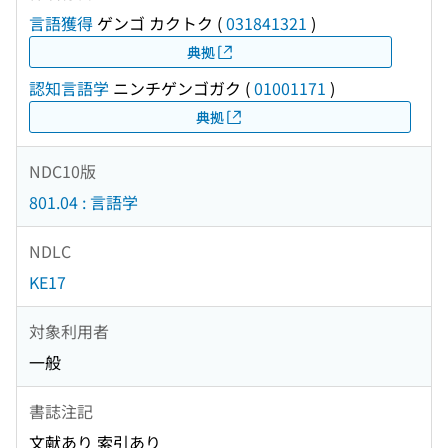
言語獲得
ゲンゴ カクトク
(
031841321
)
典拠
認知言語学
ニンチゲンゴガク
(
01001171
)
典拠
NDC10版
801.04 : 言語学
NDLC
KE17
対象利用者
一般
書誌注記
文献あり 索引あり