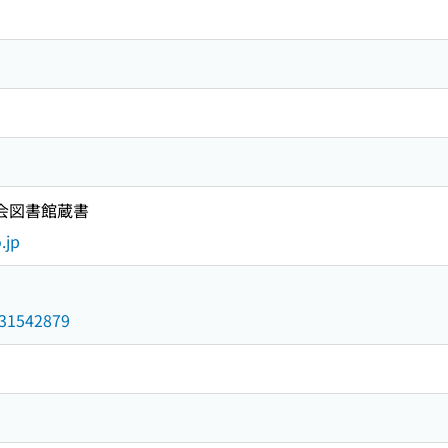
国会図書館蔵書
.jp
/031542879