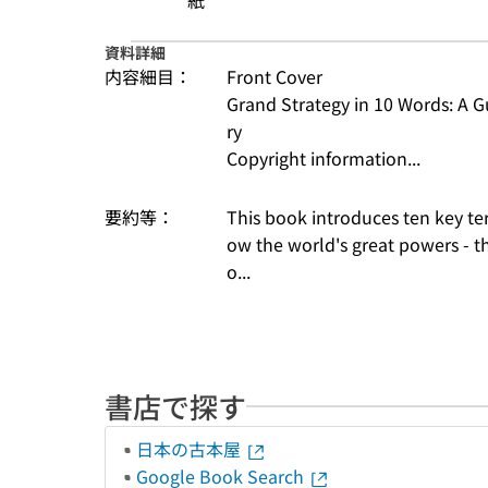
紙
資料詳細
内容細目：
Front Cover
Grand Strategy in 10 Words: A Gu
ry
Copyright information...
要約等：
This book introduces ten key te
ow the world's great powers - th
o...
書店で探す
日本の古本屋
Google Book Search