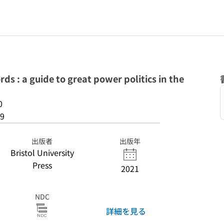
ds : a guide to great power politics in the
0
9
出版者
出版年
Bristol University
Press
2021
NDC
詳細を見る