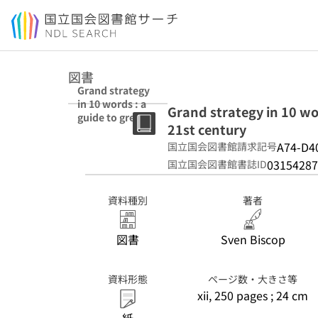
本文へ移動
図書
Grand strategy
in 10 words : a
Grand strategy in 10 wor
guide to great
21st century
power politics in
the 21st century
A74-D4
国立国会図書館請求記号
03154287
国立国会図書館書誌ID
資料種別
著者
図書
Sven Biscop
資料形態
ページ数・大きさ等
xii, 250 pages ; 24 cm