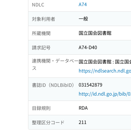
A74
NDLC
一般
対象利用者
国立国会図書館
所蔵機関
A74-D40
請求記号
連携機関・データベー
国立国会図書館 : 国立
ス
https://ndlsearch.ndl.go
031542879
書誌ID（NDLBibID）
http://id.ndl.go.jp/bib
RDA
目録規則
211
整理区分コード