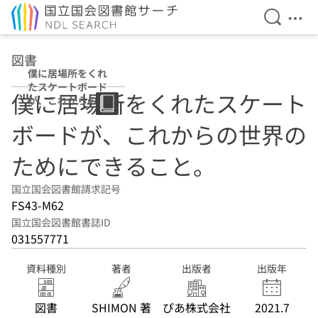
検索を開
メニ
本文へ移動
図書
僕に居場所をくれ
たスケートボード
僕に居場所をくれたスケート
が、これからの世
界のためにできる
ボードが、これからの世界の
こと。
ためにできること。
国立国会図書館請求記号
FS43-M62
国立国会図書館書誌ID
031557771
資料種別
著者
出版者
出版年
図書
SHIMON 著
ぴあ株式会社
2021.7