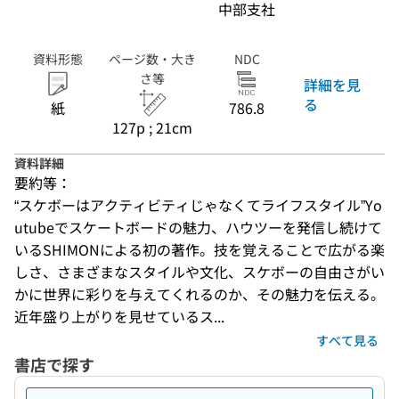
中部支社
資料形態
ページ数・大き
NDC
さ等
詳細を見
る
紙
786.8
127p ; 21cm
資料詳細
要約等：
“スケボーはアクティビティじゃなくてライフスタイル”Yo
utubeでスケートボードの魅力、ハウツーを発信し続けて
いるSHIMONによる初の著作。技を覚えることで広がる楽
しさ、さまざまなスタイルや文化、スケボーの自由さがい
かに世界に彩りを与えてくれるのか、その魅力を伝える。
近年盛り上がりを見せているス...
すべて見る
書店で探す