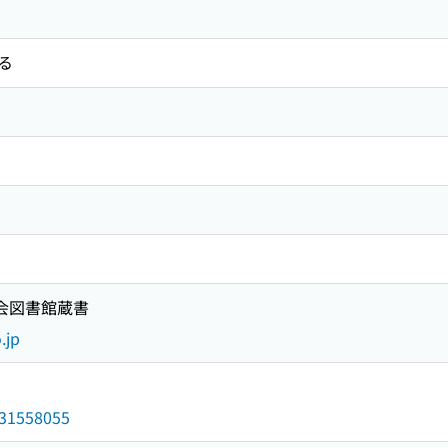
る
国会図書館蔵書
.jp
/031558055