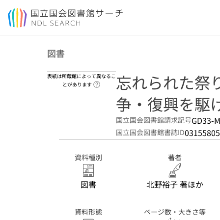
本文へ移動
図書
忘れられた祭り
表紙は所蔵館によって異なるこ
ヘルプページへのリンク
とがあります
争・復興を駆
GD33-M
国立国会図書館請求記号
03155805
国立国会図書館書誌ID
資料種別
著者
図書
北野裕子 著ほか
資料形態
ページ数・大きさ等