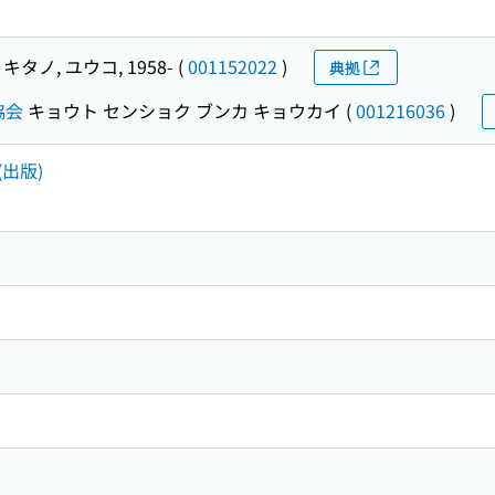
キタノ, ユウコ, 1958-
(
001152022
)
典拠
協会
キョウト センショク ブンカ キョウカイ
(
001216036
)
(出版)
)