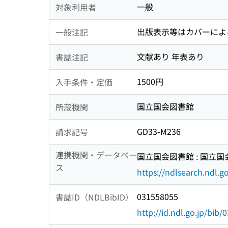
一般
対象利用者
出版表示等はカバーによ
一般注記
文献あり 年表あり
書誌注記
1500円
入手条件・定価
国立国会図書館
所蔵機関
GD33-M236
請求記号
連携機関・データベー
国立国会図書館 : 国立
ス
https://ndlsearch.ndl.go
031558055
書誌ID（NDLBibID）
http://id.ndl.go.jp/bib