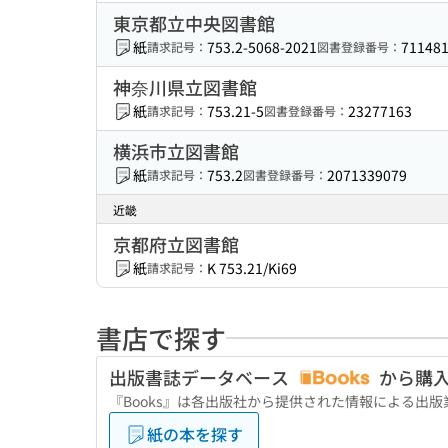
東京都立中央図書館
紙
753.2-5068-2021
71148
請求記号：
図書登録番号：
神奈川県立図書館
紙
753.21-5
23277163
請求記号：
図書登録番号：
横浜市立図書館
紙
753.2
2071339079
請求記号：
図書登録番号：
近畿
京都府立図書館
紙
K 753.21/Ki69
請求記号：
書店で探す
出版書誌データベース
から購
『Books』は各出版社から提供された情報による出
紙の本を探す