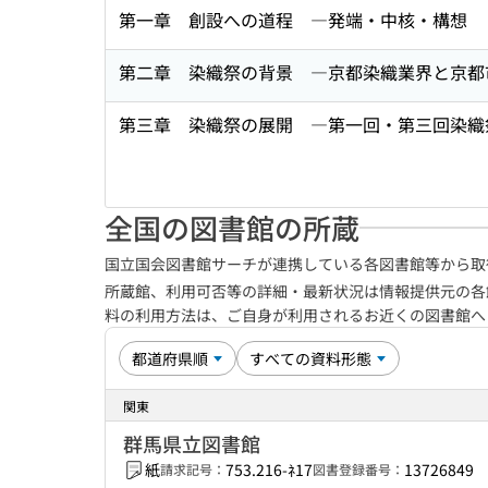
第一章 創設への道程 ―発端・中核・構想
第二章 染織祭の背景 ―京都染織業界と京都
第三章 染織祭の展開 ―第一回・第三回染織
全国の図書館の所蔵
国立国会図書館サーチが連携している各図書館等から取
所蔵館、利用可否等の詳細・最新状況は情報提供元の各
料の利用方法は、ご自身が利用されるお近くの図書館
関東
群馬県立図書館
紙
753.216-ﾈ17
13726849
請求記号：
図書登録番号：