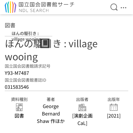
検索を開
メニ
本文へ移動
図書
ほんの駆引き :
village wooing
ほんの駆引き : village
wooing
国立国会図書館請求記号
Y93-M7487
国立国会図書館書誌ID
031583546
資料種別
著者
出版者
出版年
George
Bernard
図書
[演劇企画
[2021]
Shaw 作ほか
CaL]