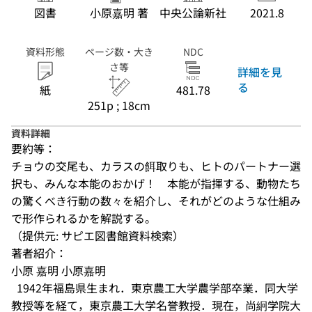
図書
小原嘉明 著
中央公論新社
2021.8
資料形態
ページ数・大き
NDC
さ等
詳細を見
る
紙
481.78
251p ; 18cm
資料詳細
要約等：
チョウの交尾も、カラスの餌取りも、ヒトのパートナー選
択も、みんな本能のおかげ！　本能が指揮する、動物たち
の驚くべき行動の数々を紹介し、それがどのような仕組み
で形作られるかを解説する。
（提供元: サピエ図書館資料検索）
著者紹介：
小原 嘉明 小原嘉明

  1942年福島県生まれ．東京農工大学農学部卒業．同大学
教授等を経て，東京農工大学名誉教授．現在，尚絅学院大