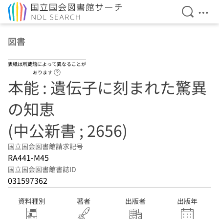
検索を開
メニ
本文へ移動
図書
表紙は所蔵館によって異なることが
ヘルプページへのリンク
あります
本能 : 遺伝子に刻まれた驚異
の知恵
(中公新書 ; 2656)
国立国会図書館請求記号
RA441-M45
国立国会図書館書誌ID
031597362
資料種別
著者
出版者
出版年