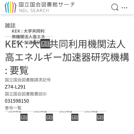
検索を開
メニ
本文へ移動
雑誌
KEK : 大学共同利
用機関法人高エネ
KEK : 大学共同利用機関法人
ルギー加速器研究
機構 : 要覧
高エネルギー加速器研究機構
: 要覧
国立国会図書館請求記号
Z74-L291
国立国会図書館書誌ID
031598150
巻号一覧
2024年度
2023年度
2022年度
2021年度