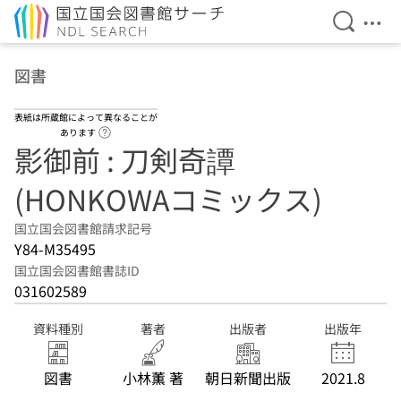
検索を開
メニ
本文へ移動
図書
表紙は所蔵館によって異なることが
ヘルプページへのリンク
あります
影御前 : 刀剣奇譚
(HONKOWAコミックス)
国立国会図書館請求記号
Y84-M35495
国立国会図書館書誌ID
031602589
資料種別
著者
出版者
出版年
図書
小林薫 著
朝日新聞出版
2021.8