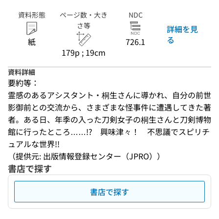
資料形態
ページ数・大き
NDC
さ等
詳細を見
る
紙
726.1
179p ; 19cm
資料詳細
要約等：
霊感のあるアシスタント・桐生さんに導かれ、自分の前世
影御前との交流から、さまざまな怪事件に遭遇してきた著
者。ある日、年季の入った刀剣女子の桐生さんと刀剣博物
館に行ったところ……!?　興味津々！　不思議でスピリチ
ュアルな世界!!
（提供元: 出版情報登録センター（JPRO））
書店で探す
書店で探す