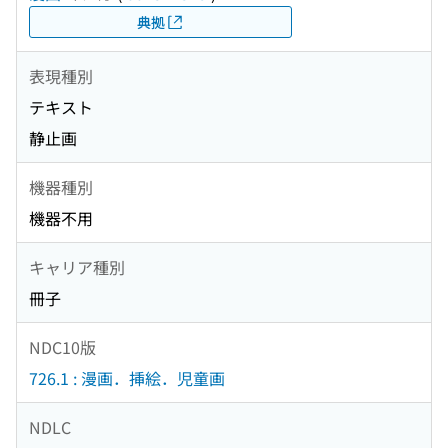
典拠
表現種別
テキスト
静止画
機器種別
機器不用
キャリア種別
冊子
NDC10版
726.1 : 漫画．挿絵．児童画
NDLC