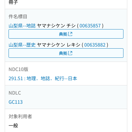
冊子
件名標目
山梨県--地誌
ヤマナシケン チシ
(
00635857
)
典拠
山梨県--歴史
ヤマナシケン レキシ
(
00635882
)
典拠
NDC10版
291.51 : 地理．地誌．紀行--日本
NDLC
GC113
対象利用者
一般