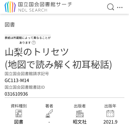
検索を開
メニ
本文へ移動
図書
表紙は所蔵館によって異なることが
ヘルプページへのリンク
あります
山梨のトリセツ
(地図で読み解く初耳秘話)
国立国会図書館請求記号
GC113-M14
国立国会図書館書誌ID
031610936
資料種別
著者
出版者
出版年
図書
-
昭文社
2021.9