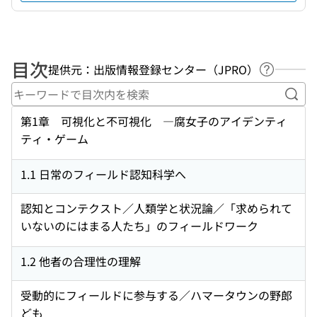
目次
提供元：出版情報登録センター（JPRO）
ヘルプペ
キー
第1章 可視化と不可視化 ―腐女子のアイデンティ
ティ・ゲーム
1.1 日常のフィールド認知科学へ
認知とコンテクスト／人類学と状況論／「求められて
いないのにはまる人たち」のフィールドワーク
1.2 他者の合理性の理解
受動的にフィールドに参与する／ハマータウンの野郎
ども