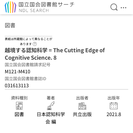
検索を開
メニ
本文へ移動
図書
表紙は所蔵館によって異なることが
ヘルプページへのリンク
あります
越境する認知科学 = The Cutting Edge of
Cognitive Science. 8
国立国会図書館請求記号
M121-M410
国立国会図書館書誌ID
031613113
資料種別
著者
出版者
出版年
図書
日本認知科学
共立出版
2021.8
会 編