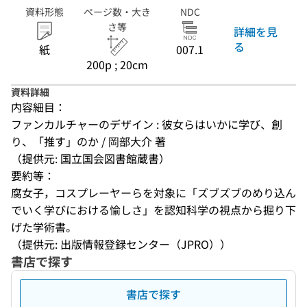
資料形態
ページ数・大き
NDC
さ等
詳細を見
る
紙
007.1
200p ; 20cm
資料詳細
内容細目：
ファンカルチャーのデザイン : 彼女らはいかに学び、創
り、「推す」のか / 岡部大介 著
（提供元: 国立国会図書館蔵書）
要約等：
腐女子，コスプレーヤーらを対象に「ズブズブのめり込ん
でいく学びにおける愉しさ」を認知科学の視点から掘り下
げた学術書。
（提供元: 出版情報登録センター（JPRO））
書店で探す
書店で探す