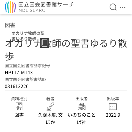
検索を開
メニ
本文へ移動
図書
オカリナ牧師の聖
書ゆるり散歩
オカリナ牧師の聖書ゆるり散
歩
国立国会図書館請求記号
HP117-M143
国立国会図書館書誌ID
031613226
資料種別
著者
出版者
出版年
図書
久保木聡 文
いのちのこと
2021.9
ほか
ば社