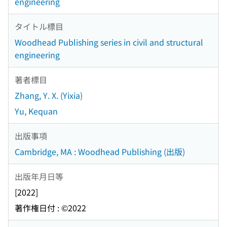
engineering
タイトル標目
Woodhead Publishing series in civil and structural
engineering
著者標目
Zhang, Y. X. (Yixia)
Yu, Kequan
出版事項
Cambridge, MA : Woodhead Publishing (出版)
出版年月日等
[2022]
著作権日付 : ©2022