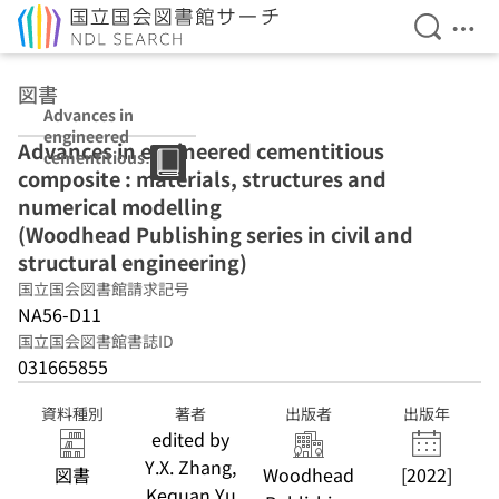
検索を開
メニ
本文へ移動
図書
Advances in
engineered
Advances in engineered cementitious
cementitious
composite : materials, structures and
composite :
materials,
numerical modelling
structures and
(Woodhead Publishing series in civil and
numerical
structural engineering)
modelling
(Woodhead
国立国会図書館請求記号
Publishing
NA56-D11
series in civil
国立国会図書館書誌ID
and structural
031665855
engineering)
資料種別
著者
出版者
出版年
edited by
Y.X. Zhang,
図書
Woodhead
[2022]
Kequan Yu