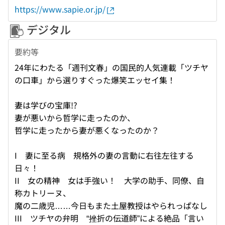
https://www.sapie.or.jp/
デジタル
要約等
24年にわたる「週刊文春」の国民的人気連載「ツチヤ
の口車」から選りすぐった爆笑エッセイ集！
妻は学びの宝庫!?
妻が悪いから哲学に走ったのか、
哲学に走ったから妻が悪くなったのか？
I 妻に至る病 規格外の妻の言動に右往左往する
日々！
II 女の精神 女は手強い！ 大学の助手、同僚、自
称カトリーヌ、
魔の二歳児……今日もまた土屋教授はやられっぱなし
III ツチヤの弁明 “挫折の伝道師”による絶品「言い