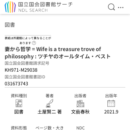
検索を開
メニ
本文へ移動
図書
表紙は所蔵館によって異なることが
ヘルプページへのリンク
あります
妻から哲学 = Wife is a treasure trove of
philosophy : ツチヤのオールタイム・ベスト
国立国会図書館請求記号
KH971-M29038
国立国会図書館書誌ID
031673743
資料種別
著者
出版者
出版年
図書
土屋賢二 著
文藝春秋
2021.9
資料形態
ページ数・大き
NDC