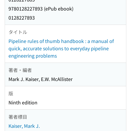
9780128227893 (ePub ebook)
0128227893
タイトル
Pipeline rules of thumb handbook : a manual of
quick, accurate solutions to everyday pipeline
engineering problems
著者・編者
Mark J. Kaiser, E.W. McAllister
版
Ninth edition
著者標目
Kaiser, Mark J.