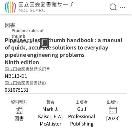
検索を開
メニ
本文へ移動
図書
Pipeline rules of
thumb
Pipeline rules of thumb handbook : a manual
handbook : a
of quick, accurate solutions to everyday
manual of quick,
accurate
pipeline engineering problems
solutions to
Ninth edition
everyday
国立国会図書館請求記号
pipeline
engineering
NB113-D1
problems Ninth
国立国会図書館書誌ID
edition
031675131
資料種別
著者
出版者
出版年
Mark J.
Gulf
Kaiser, E.W.
Professional
図書
[2023]
McAllister
Publishing