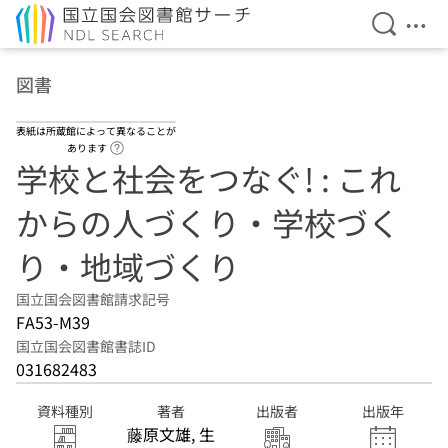
検索を開
メニ
本文へ移動
図書
表紙は所蔵館によって異なることが
ヘルプページへのリンク
あります
学校と社会をつなぐ! : これ
からの人づくり・学校づく
り・地域づくり
国立国会図書館請求記号
FA53-M39
国立国会図書館書誌ID
031682483
資料種別
著者
出版者
出版年
藤原文雄, 生