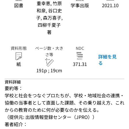
重幸恵, 竹原
図書
学事出版
2021.10
和泉, 谷口史
子, 森万喜子,
四柳千夏子
著
資料形態
ページ数・大き
NDC
さ等
詳細を見
る
紙
371.31
191p ; 19cm
資料詳細
要約等：
学校と社会をつなぐプロたちが、学校・地域社会の連携・
協働の当事者として直面した課題、その乗り越え方、これ
からの教育のために何が必要なのかを伝える。
（提供元: 出版情報登録センター（JPRO））
著者紹介：