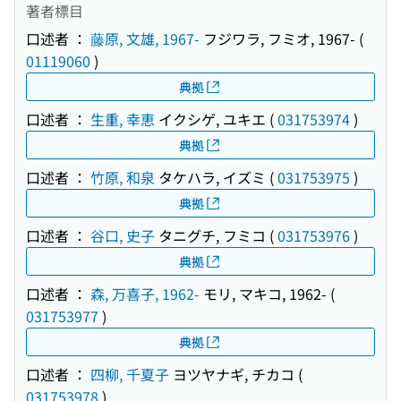
著者標目
口述者 ：
藤原, 文雄, 1967-
フジワラ, フミオ, 1967-
(
01119060
)
典拠
口述者 ：
生重, 幸恵
イクシゲ, ユキエ
(
031753974
)
典拠
口述者 ：
竹原, 和泉
タケハラ, イズミ
(
031753975
)
典拠
口述者 ：
谷口, 史子
タニグチ, フミコ
(
031753976
)
典拠
口述者 ：
森, 万喜子, 1962-
モリ, マキコ, 1962-
(
031753977
)
典拠
口述者 ：
四柳, 千夏子
ヨツヤナギ, チカコ
(
031753978
)