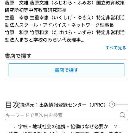
藤原　文雄 藤原文雄（ふじわら・ふみお）国立教育政策
研究所初等中等教育研究部長
生重　幸恵 生重幸恵（いくしげ・ゆきえ）特定非営利活
動法人スクール・アドバイス・ネットワーク理事長
竹原　和泉 竹原和泉（たけはら・いずみ）特定非営利活
動法人まちと学校のみらい代表理事...
すべて見る
書店で探す
書店で探す
目次
提供元：出版情報登録センター（JPRO）
ヘルプペ
キー
１．学校・地域社会の連携・協働はなぜ必要か ２．