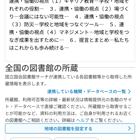
連携・協働の視点（１）キャリア教育―学校・地域そ
れぞれの役割― ３．連携・協働の視点（２）場づく
り―会議にはない可能性― ４．連携・協働の視点
（３）防災―学校と地域をつなぐツール― ５．連
携・協働の視点（４）マネジメント―地域と学校をつ
なぎ成果を出すために― ６．提言とまとめ―私たち
はこれからも歩み続ける―
全国の図書館の所蔵
国立国会図書館サーチが連携している各図書館等から取得した所
蔵情報を表示します。
連携している機関・データベースの一覧
所蔵館、利用可否等の詳細・最新状況は情報提供元の各館のサイ
ト・データベースで直接ご確認ください。所蔵館から取寄せるこ
とが可能かなど、資料の利用方法は、ご自身が利用されるお近く
の図書館へご相談ください。詳細は
ヘルプ
をご覧ください。
地域の図書館を設定する