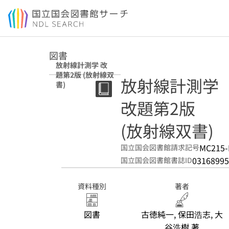
本文へ移動
図書
放射線計測学 改
題第2版 (放射線双
放射線計測学
書)
改題第2版
(放射線双書)
MC215-
国立国会図書館請求記号
03168995
国立国会図書館書誌ID
資料種別
著者
図書
古徳純一, 保田浩志, 大
谷浩樹 著