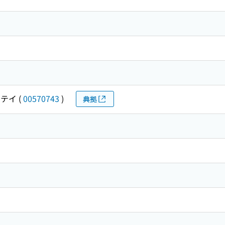
クテイ
(
00570743
)
典拠