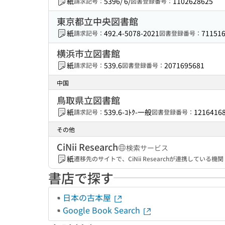
紙
5396/ 6/
1102628625
請求記号：
図書登録番号：
東京都立中央図書館
紙
492.4-5078-2021
71151
請求記号：
図書登録番号：
横浜市立図書館
紙
539.6
2071695681
請求記号：
図書登録番号：
中国
鳥取県立図書館
紙
539.6-ｺﾄｸ-一般
1216416
請求記号：
図書登録番号：
その他
CiNii Research
検索サービス
紙
遷移先のサイトで、CiNii Researchが連携してい
書店で探す
日本の古本屋
Google Book Search