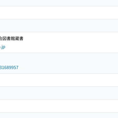
国会図書館蔵書
.jp
/031689957