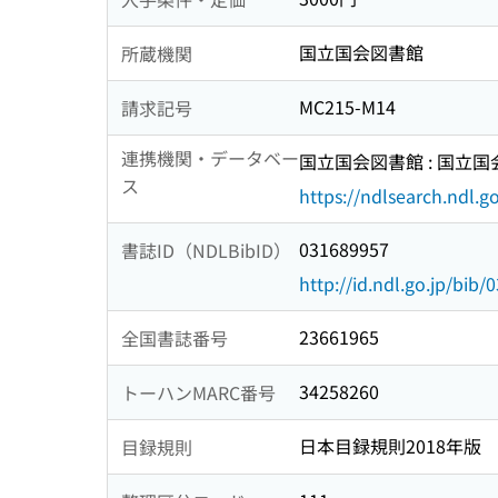
国立国会図書館
所蔵機関
MC215-M14
請求記号
連携機関・データベー
国立国会図書館 : 国立
ス
https://ndlsearch.ndl.go
031689957
書誌ID（NDLBibID）
http://id.ndl.go.jp/bib
23661965
全国書誌番号
34258260
トーハンMARC番号
日本目録規則2018年版
目録規則