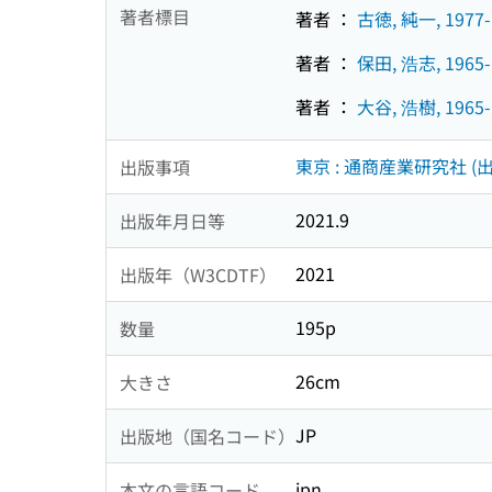
著者標目
著者 ：
古徳, 純一, 1977-
著者 ：
保田, 浩志, 1965-
著者 ：
大谷, 浩樹, 1965-
東京 : 通商産業研究社 (出
出版事項
2021.9
出版年月日等
2021
出版年（W3CDTF）
195p
数量
26cm
大きさ
JP
出版地（国名コード）
jpn
本文の言語コード