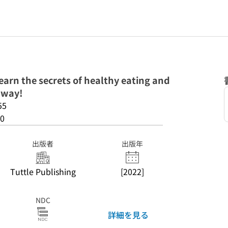
earn the secrets of healthy eating and
 way!
55
0
出版者
出版年
Tuttle Publishing
[2022]
NDC
詳細を見る