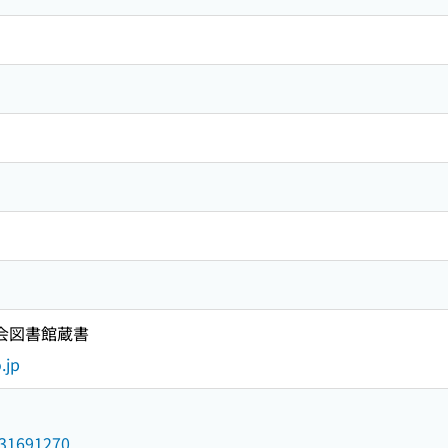
国会図書館蔵書
.jp
/031691270