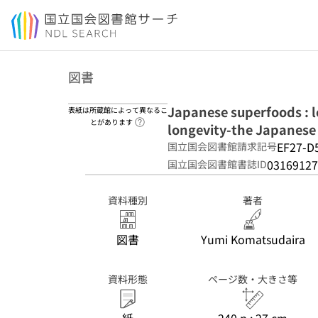
本文へ移動
図書
Japanese superfoods : l
表紙は所蔵館によって異なるこ
ヘルプページへのリンク
とがあります
longevity-the Japanese
EF27-D
国立国会図書館請求記号
03169127
国立国会図書館書誌ID
資料種別
著者
図書
Yumi Komatsudaira
資料形態
ページ数・大きさ等