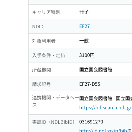
冊子
キャリア種別
EF27
NDLC
一般
対象利用者
3100円
入手条件・定価
国立国会図書館
所蔵機関
EF27-D55
請求記号
連携機関・データベー
国立国会図書館 : 国立
ス
https://ndlsearch.ndl.go
031691270
書誌ID（NDLBibID）
http://id.ndl.go.jp/bib