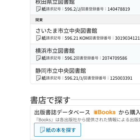
秋田県立図書館
紙
596.2/J/
140478819
請求記号：
図書登録番号：
関東
さいたま市立中央図書館
紙
596.21 KOM
3019034121
請求記号：
図書登録番号：
横浜市立図書館
紙
596.2
2074709586
請求記号：
図書登録番号：
静岡市立中央図書館
紙
596.21/ｺ/
125003391
請求記号：
図書登録番号：
書店で探す
出版書誌データベース
から購
『Books』は各出版社から提供された情報による出
紙の本を探す