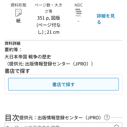
資料形態
ページ数・大き
NDC
さ等
詳細を見
351 p, 図版
紙
-
る
(ページ付な
し) ; 21 cm
資料詳細
要約等：
大日本帝国 戦争の歴史
（提供元: 出版情報登録センター（JPRO））
書店で探す
書店で探す
目次
提供元：出版情報登録センター（JPRO）
ヘルプペ