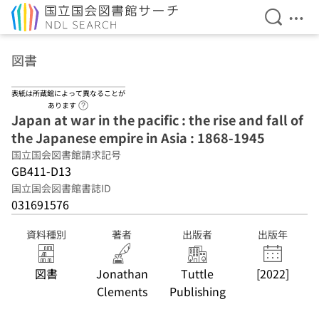
検索を開
メニ
本文へ移動
図書
表紙は所蔵館によって異なることが
ヘルプページへのリンク
あります
Japan at war in the pacific : the rise and fall of
the Japanese empire in Asia : 1868-1945
国立国会図書館請求記号
GB411-D13
国立国会図書館書誌ID
031691576
資料種別
著者
出版者
出版年
図書
Jonathan
Tuttle
[2022]
Clements
Publishing