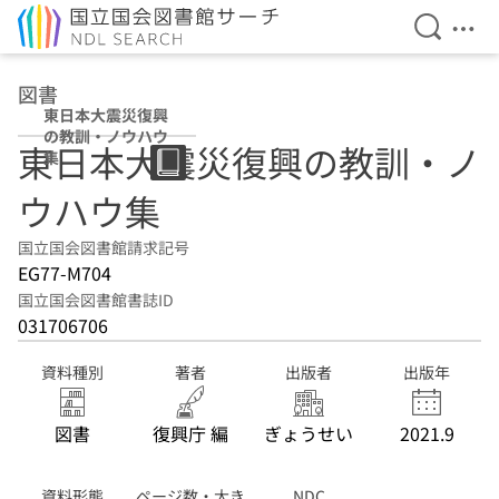
検索を開
メニ
本文へ移動
図書
東日本大震災復興
の教訓・ノウハウ
東日本大震災復興の教訓・ノ
集
ウハウ集
国立国会図書館請求記号
EG77-M704
国立国会図書館書誌ID
031706706
資料種別
著者
出版者
出版年
図書
復興庁 編
ぎょうせい
2021.9
資料形態
ページ数・大き
NDC