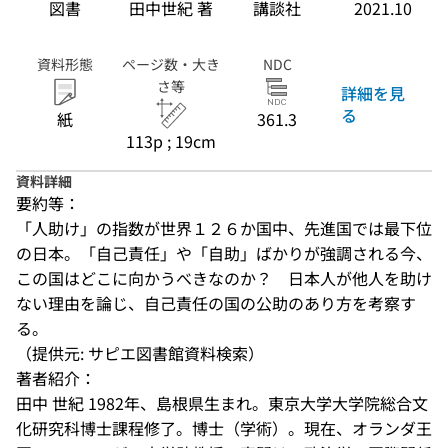
図書
田中世紀 著
講談社
2021.10
資料形態
ページ数・大き
NDC
さ等
詳細を見
る
紙
361.3
113p ; 19cm
資料詳細
要約等：
「人助け」の指数が世界１２６か国中、先進国では最下位
の日本。「自己責任」や「自助」ばかりが強調される今、
この国はどこに向かうべきなのか？　日本人が他人を助け
ない理由を論じ、自己責任の国の公助のあり方を考察す
る。
（提供元: サピエ図書館資料検索）
著者紹介：
田中 世紀 1982年、島根県生まれ。東京大学大学院総合文
化研究科博士課程修了。博士（学術）。現在、オランダ王