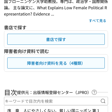
国フローニンゲン大学助教授。専門は、政治学・国際関係
論。 主な論文に、What Explains Low Female Political R
epresentation? Evidence ...
すべて見る
書店で探す
書店で探す
障害者向け資料で読む
障害者向け資料を見る（4種類）
目次
提供元：出版情報登録センター（JPRO）
ヘルプペ
キー
序 章 人にやさしくない、貧しい国ニッポン 第１