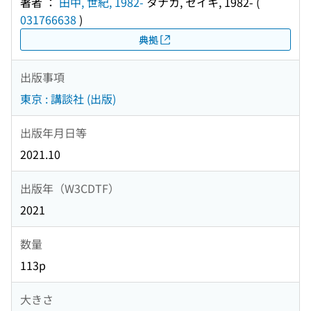
著者 ：
田中, 世紀, 1982-
タナカ, セイキ, 1982-
(
031766638
)
典拠
出版事項
東京 : 講談社 (出版)
出版年月日等
2021.10
出版年（W3CDTF）
2021
数量
113p
大きさ