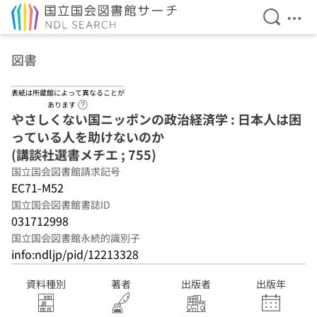
検索を開
メニ
本文へ移動
図書
表紙は所蔵館によって異なることが
ヘルプページへのリンク
あります
やさしくない国ニッポンの政治経済学 : 日本人は困
っている人を助けないのか
(講談社選書メチエ ; 755)
国立国会図書館請求記号
EC71-M52
国立国会図書館書誌ID
031712998
国立国会図書館永続的識別子
info:ndljp/pid/12213328
資料種別
著者
出版者
出版年