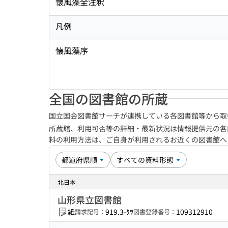
懐風藻全注釈
凡例
懐風藻序
全国の図書館の所蔵
国立国会図書館サーチが連携している各図書館等から取
所蔵館、利用可否等の詳細・最新状況は情報提供元の各
料の利用方法は、ご自身が利用されるお近くの図書館
北日本
山形県立図書館
紙
919.3-ﾀﾂ
109312910
請求記号：
図書登録番号：