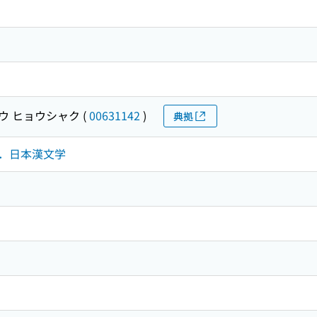
ウ ヒョウシャク
(
00631142
)
典拠
詩文．日本漢文学