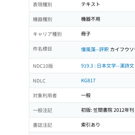
テキスト
表現種別
機器不用
機器種別
冊子
キャリア種別
件名標目
懐風藻--評釈
カイフウソ
919.3 : 日本文学--漢
NDC10版
KG817
NDLC
一般
対象利用者
初版: 笠間書院 2012年刊
一般注記
索引あり
書誌注記