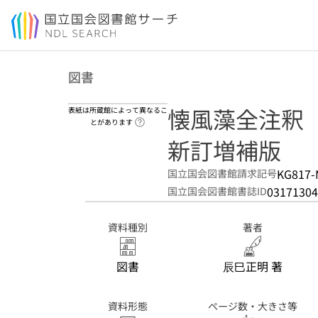
本文へ移動
図書
懐風藻全注釈
表紙は所蔵館によって異なるこ
ヘルプページへのリンク
とがあります
新訂増補版
KG817-
国立国会図書館請求記号
03171304
国立国会図書館書誌ID
資料種別
著者
図書
辰巳正明 著
資料形態
ページ数・大きさ等