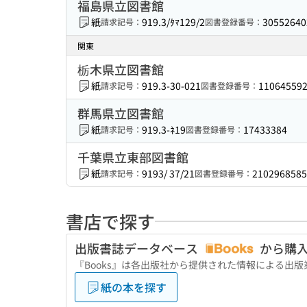
福島県立図書館
紙
919.3/ﾀﾏ129/2
30552640
請求記号：
図書登録番号：
関東
栃木県立図書館
紙
919.3-30-021
11064559
請求記号：
図書登録番号：
群馬県立図書館
紙
919.3-ﾈ19
17433384
請求記号：
図書登録番号：
千葉県立東部図書館
紙
9193/ 37/21
2102968585
請求記号：
図書登録番号：
書店で探す
出版書誌データベース
から購
『Books』は各出版社から提供された情報による出
紙の本を探す