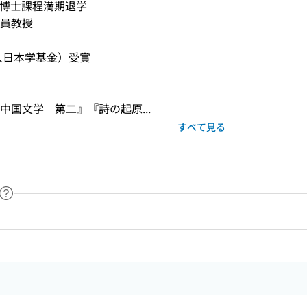
博士課程満期退学 

教授 

日本学基金）受賞 

国文学　第二』『詩の起原...
すべて見る
ヘルプページへのリンク
ードで目次内を検索