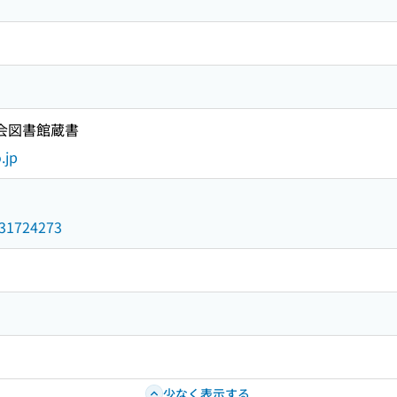
国会図書館蔵書
.jp
/031724273
少なく表示する