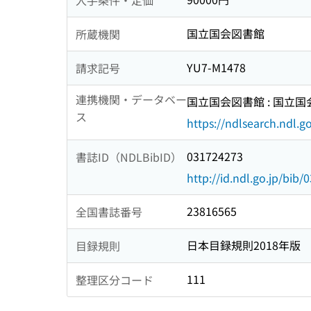
国立国会図書館
所蔵機関
YU7-M1478
請求記号
連携機関・データベー
国立国会図書館 : 国立
ス
https://ndlsearch.ndl.go
031724273
書誌ID（NDLBibID）
http://id.ndl.go.jp/bib
23816565
全国書誌番号
日本目録規則2018年版
目録規則
111
整理区分コード