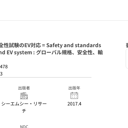
験のEV対応 = Safety and standards
ery and EV system : グローバル規格、安全性、輸
478
3
出版者
出版年
シーエムシー・リサー
2017.4
チ
NDC