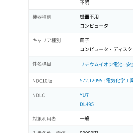
不明
機器不用
機器種別
コンピュータ
冊子
キャリア種別
コンピュータ・ディスク
件名標目
リチウムイオン電池--安
572.12095 : 電気化学工
NDC10版
YU7
NDLC
DL495
一般
対象利用者
90000円
入手条件・定価