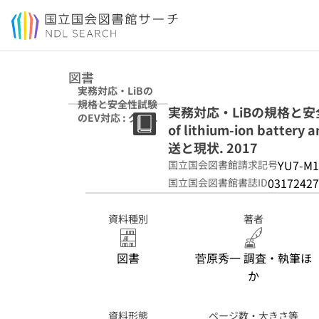
本文へ移動
図書
実務対応・LiBの
規格と安全性試験
実務対応・LiBの規格と安全性試
のEV対応 : グロー
of lithium-ion batt
バル規格、安全
性、輸送と現状
送と現状. 2017
2017
YU7-M1
国立国会図書館請求記号
03172427
国立国会図書館書誌ID
資料種別
著者
図書
菅原秀一 調査・執筆ほ
か
資料形態
ページ数・大きさ等