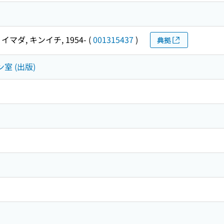
イマダ, キンイチ, 1954-
(
001315437
)
典拠
室 (出版)