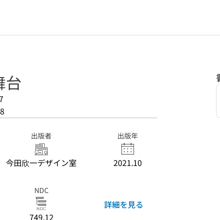
舞台
7
8
出版者
出版年
今田欣一デザイン室
2021.10
NDC
詳細を見る
749.12