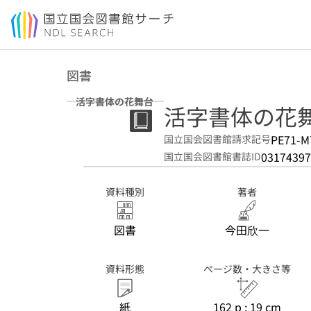
本文へ移動
図書
活字書体の花舞台
活字書体の花
PE71-M
国立国会図書館請求記号
03174397
国立国会図書館書誌ID
資料種別
著者
図書
今田欣一
資料形態
ページ数・大きさ等
紙
162 p ; 19 cm