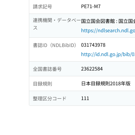
PE71-M7
請求記号
連携機関・データベー
国立国会図書館 : 国立
ス
https://ndlsearch.ndl.go
031743978
書誌ID（NDLBibID）
http://id.ndl.go.jp/bib
23622584
全国書誌番号
日本目録規則2018年版
目録規則
111
整理区分コード