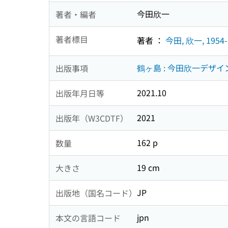
今田欣一
著者・編者
著者標目
著者 ：
今田, 欣一, 1954-
鶴ヶ島 : 今田欣一デザイン
出版事項
2021.10
出版年月日等
2021
出版年（W3CDTF）
162 p
数量
19 cm
大きさ
JP
出版地（国名コード）
jpn
本文の言語コード