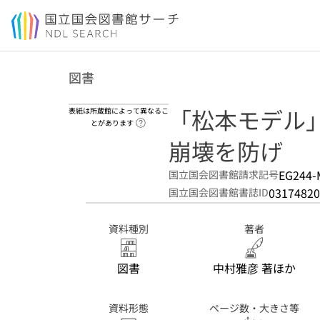
本文へ移動
図書
「松本モデル」
表紙は所蔵館によって異なるこ
ヘルプページへのリンク
とがあります
崩壊を防げ
EG244-
国立国会図書館請求記号
03174820
国立国会図書館書誌ID
資料種別
著者
図書
中村雅彦 著ほか
資料形態
ページ数・大きさ等