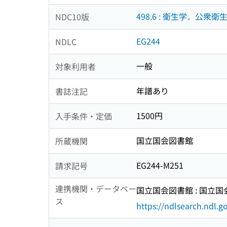
498.6 : 衛生学．公衆
NDC10版
EG244
NDLC
一般
対象利用者
年譜あり
書誌注記
1500円
入手条件・定価
国立国会図書館
所蔵機関
EG244-M251
請求記号
連携機関・データベー
国立国会図書館 : 国立
ス
https://ndlsearch.ndl.go