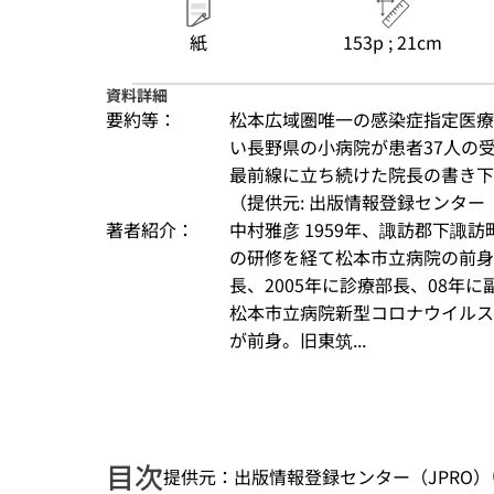
紙
153p ; 21cm
資料詳細
要約等：
松本広域圏唯一の感染症指定医療
い長野県の小病院が患者37人の
最前線に立ち続けた院長の書き下
（提供元: 出版情報登録センター（
著者紹介：
中村雅彦 1959年、諏訪郡下諏
の研修を経て松本市立病院の前身
長、2005年に診療部長、08年に
松本市立病院新型コロナウイルス感
が前身。旧東筑...
目次
提供元：出版情報登録センター（JPRO）