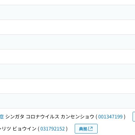
症
シンガタ コロナウイルス カンセンショウ
(
001347199
)
シリツ ビョウイン
(
031792152
)
典拠