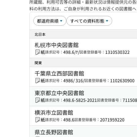
所蔵館、利用可否等の詳細・最新状況は情報提供元の各
料の利用方法は、ご自身が利用されるお近くの図書館
北日本
札幌市中央図書館
紙
498.6/ﾅ/
1310530322
請求記号：
図書登録番号：
関東
千葉県立西部図書館
紙
4986/ 316/
1102630900
請求記号：
図書登録番号：
東京都立中央図書館
紙
498.6-5825-2021
71150
請求記号：
図書登録番号：
横浜市立図書館
紙
498.6
2071959220
請求記号：
図書登録番号：
県立長野図書館