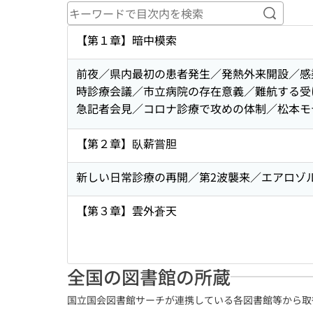
キーワ
【第１章】暗中模索
前夜／県内最初の患者発生／発熱外来開設／感
時診療会議／市立病院の存在意義／難航する受
急記者会見／コロナ診療で攻めの体制／松本モ
【第２章】臥薪嘗胆
新しい日常診療の再開／第2波襲来／エアロゾ
【第３章】雲外蒼天
全国の図書館の所蔵
国立国会図書館サーチが連携している各図書館等から取