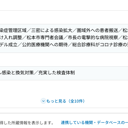
ードで目次内を検索
染症管理区域／三密による感染拡大／圏域外への患者搬送／松
け入れ調整／松本市専門者会議／市長の電撃的な病院視察／松
デル成立／公的医療機関への期待／総合診療科がコロナ診療の
ル感染と換気対策／充実した検査体制
もっと見る（全10件）
連携している機関・データベースの
得した所蔵情報を表示します。