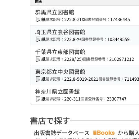
関東
群馬県立図書館
紙
222.8-ﾈ1X
17436445
請求記号：
図書登録番号：
埼玉県立熊谷図書館
紙
222.8-ｿｸ
103449559
請求記号：
図書登録番号：
千葉県立東部図書館
紙
2228/ 25/
2102971212
請求記号：
図書登録番号：
東京都立中央図書館
紙
222.8-5019-2021
71149
請求記号：
図書登録番号：
神奈川県立図書館
紙
220-311
23307747
請求記号：
図書登録番号：
書店で探す
出版書誌データベース
から購