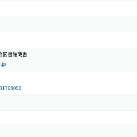
国会図書館蔵書
.jp
/031768090