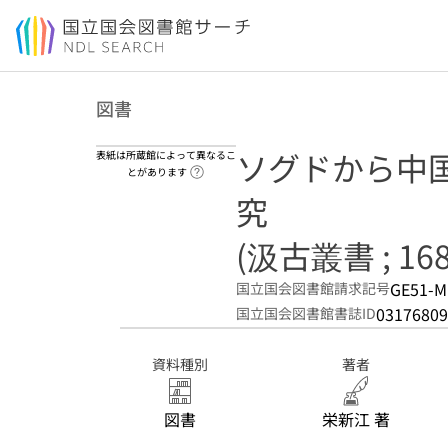
本文へ移動
図書
ソグドから中国
表紙は所蔵館によって異なるこ
ヘルプページへのリンク
とがあります
究
(汲古叢書 ; 168
GE51-M
国立国会図書館請求記号
03176809
国立国会図書館書誌ID
資料種別
著者
図書
栄新江 著