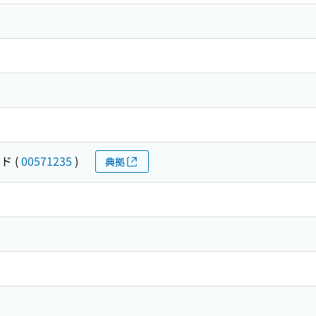
ード
(
00571235
)
典拠