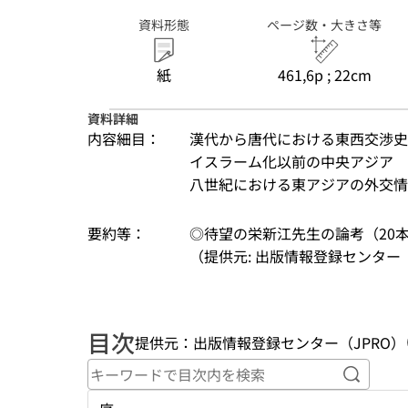
資料形態
ページ数・大きさ等
紙
461,6p ; 22cm
資料詳細
内容細目：
漢代から唐代における東西交渉史
イスラーム化以前の中央アジア
八世紀における東アジアの外交情勢
要約等：
◎待望の栄新江先生の論考（20
（提供元: 出版情報登録センター（
目次
提供元：出版情報登録センター（JPRO）
キーワ