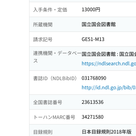
13000円
入手条件・定価
国立国会図書館
所蔵機関
GE51-M13
請求記号
連携機関・データベー
国立国会図書館 : 国立
ス
https://ndlsearch.ndl.go
031768090
書誌ID（NDLBibID）
http://id.ndl.go.jp/bib
23613536
全国書誌番号
34271580
トーハンMARC番号
日本目録規則2018年版
目録規則