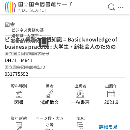
検索を開
メニ
本文へ移動
図書
ビジネス実務の基
礎知識 : 大学生・
ビジネス実務の基礎知識 = Basic knowledge of
新社会人のための
business practice : 大学生・新社会人のための
国立国会図書館請求記号
DH211-M641
国立国会図書館書誌ID
031775592
資料種別
著者
出版者
出版年
図書
澤崎敏文
一粒書房
2021.9
資料形態
ページ数・大き
NDC
さ等
詳細を見