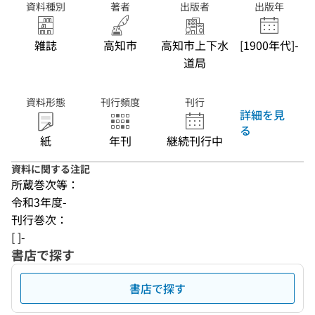
資料種別
著者
出版者
出版年
雑誌
高知市
高知市上下水
[1900年代]-
道局
資料形態
刊行頻度
刊行
詳細を見
る
紙
年刊
継続刊行中
資料に関する注記
所蔵巻次等：
令和3年度-
刊行巻次：
[ ]-
書店で探す
書店で探す