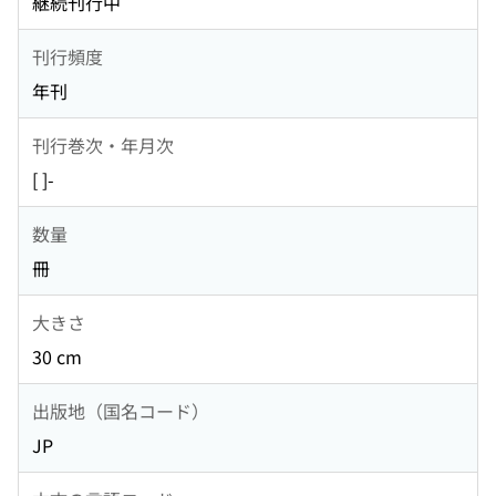
継続刊行中
刊行頻度
年刊
刊行巻次・年月次
[ ]-
数量
冊
大きさ
30 cm
出版地（国名コード）
JP