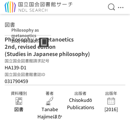
検索を開
メニ
本文へ移動
図書
Philosophy as
metanoetics
Philosophy as metanoetics
2nd, revised
2nd, revised edition
edition (Studies
in Japanese
(Studies in Japanese philosophy)
philosophy)
国立国会図書館請求記号
HA139-D1
国立国会図書館書誌ID
031790459
資料種別
著者
出版者
出版年
Chisokudō
Publications
図書
Tanabe
[2016]
Hajimeほか