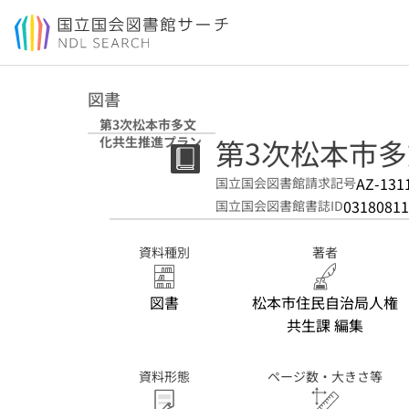
本文へ移動
図書
第3次松本市多文
第3次松本市
化共生推進プラン
AZ-131
国立国会図書館請求記号
03180811
国立国会図書館書誌ID
資料種別
著者
図書
松本市住民自治局人権
共生課 編集
資料形態
ページ数・大きさ等