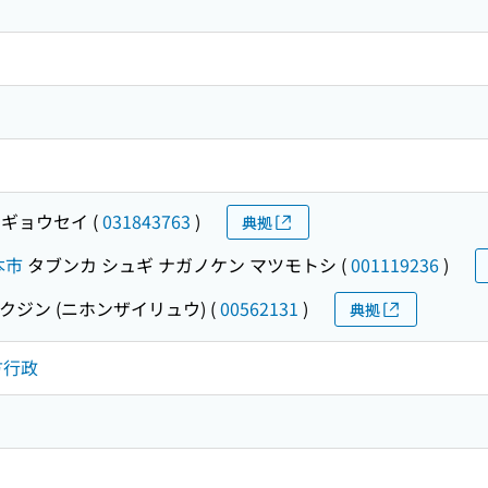
 ギョウセイ
(
031843763
)
典拠
本市
タブンカ シュギ ナガノケン マツモトシ
(
001119236
)
クジン (ニホンザイリュウ)
(
00562131
)
典拠
地方行政