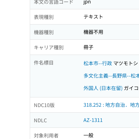
jpn
本文の言語コード
テキスト
表現種別
機器不用
機器種別
冊子
キャリア種別
件名標目
松本市--行政
マツモトシ
多文化主義--長野県--松
外国人 (日本在留)
ガイコ
318.252 : 地方自治．
NDC10版
AZ-1311
NDLC
一般
対象利用者