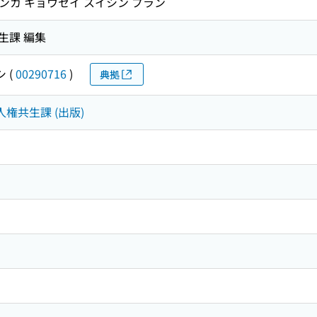
ンカ キョウセイ スイシン プラン
生課 編集
シ
(
00290716
)
典拠
人権共生課 (出版)