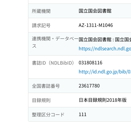
国立国会図書館
所蔵機関
AZ-1311-M1046
請求記号
連携機関・データベー
国立国会図書館 : 国立
ス
https://ndlsearch.ndl.go
031808116
書誌ID（NDLBibID）
http://id.ndl.go.jp/bib
23617780
全国書誌番号
日本目録規則2018年版
目録規則
111
整理区分コード