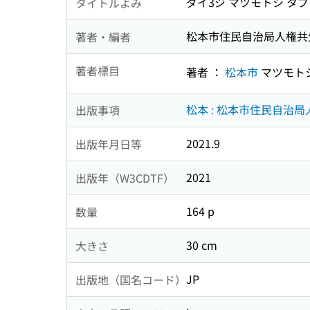
ダイ3ジ マツモトシ タブ
タイトルよみ
松本市住民自治局人権共
著者・編者
著者標目
著者 ：
松本市
マツモト
松本 : 松本市住民自治局
出版事項
2021.9
出版年月日等
2021
出版年（W3CDTF）
164 p
数量
30 cm
大きさ
JP
出版地（国名コード）