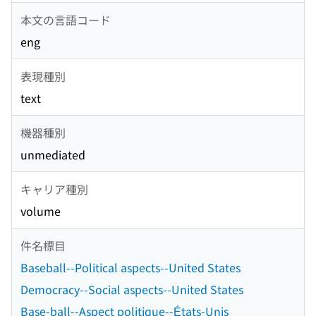
本文の言語コード
eng
表現種別
text
機器種別
unmediated
キャリア種別
volume
件名標目
Baseball--Political aspects--United States
Democracy--Social aspects--United States
Base-ball--Aspect politique--États-Unis