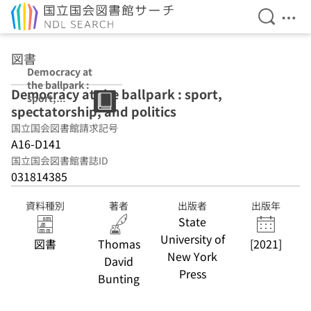
検索を開
メニ
本文へ移動
図書
Democracy at
the ballpark :
Democracy at the ballpark : sport,
sport,
spectatorship, and politics
spectatorship,
and politics
国立国会図書館請求記号
A16-D141
国立国会図書館書誌ID
031814385
資料種別
著者
出版者
出版年
State
University of
図書
Thomas
[2021]
New York
David
Press
Bunting