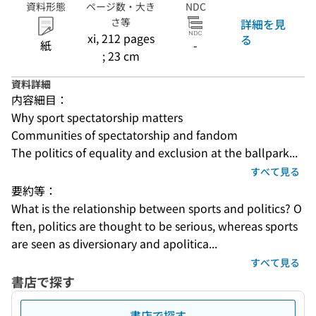
資料形態
ページ数・大き
NDC
さ等
詳細を見
xi, 212 pages
る
紙
-
; 23 cm
資料詳細
内容細目：
Why sport spectatorship matters
Communities of spectatorship and fandom
The politics of equality and exclusion at the ballpark...
すべて見る
要約等：
What is the relationship between sports and politics? O
ften, politics are thought to be serious, whereas sports 
are seen as diversionary and apolitica...
すべて見る
書店で探す
書店で探す