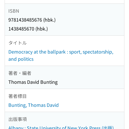
ISBN
9781438485676 (hbk.)
1438485670 (hbk.)
タイトル
Democracy at the ballpark : sport, spectatorship,
and politics
著者・編者
Thomas David Bunting
著者標目
Bunting, Thomas David
出版事項
Albany : State University of New York Press (出版)