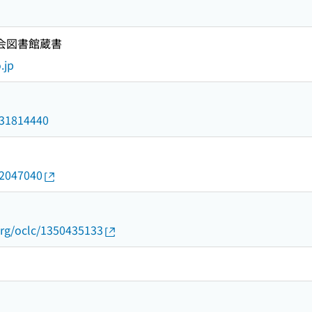
国会図書館蔵書
.jp
/031814440
22047040
org/oclc/1350435133