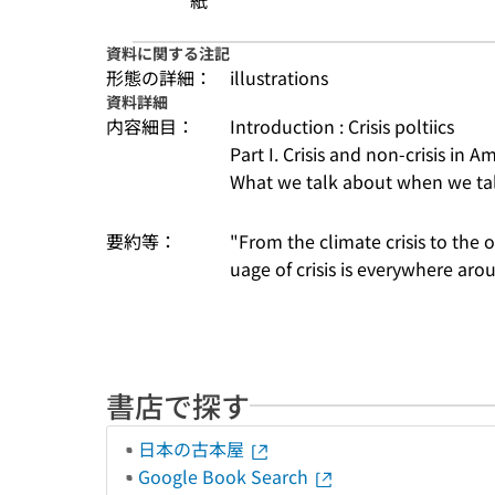
紙
資料に関する注記
形態の詳細：
illustrations
資料詳細
内容細目：
Introduction : Crisis poltiics
Part I. Crisis and non-crisis in Am
What we talk about when we tal
要約等：
"From the climate crisis to the op
uage of crisis is everywhere ar
書店で探す
日本の古本屋
Google Book Search