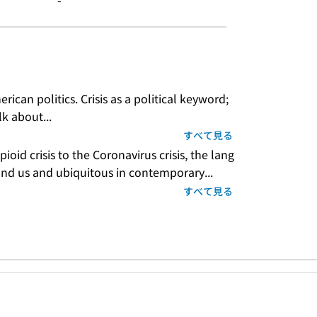
-
erican politics. Crisis as a political keyword; 
k about...
すべて見る
ioid crisis to the Coronavirus crisis, the lang
ound us and ubiquitous in contemporary...
すべて見る