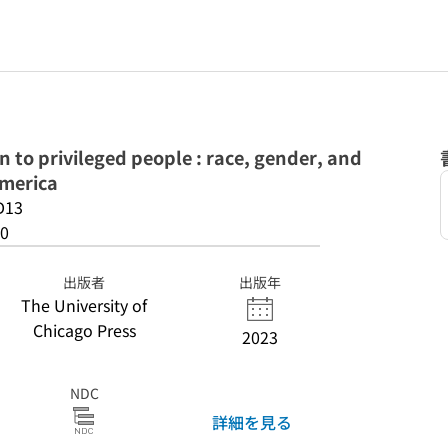
to privileged people : race, gender, and
America
D13
0
出版者
出版年
The University of
Chicago Press
2023
NDC
詳細を見る