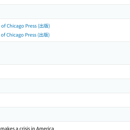
y of Chicago Press (出版)
 of Chicago Press (出版)
makes a crisis in America