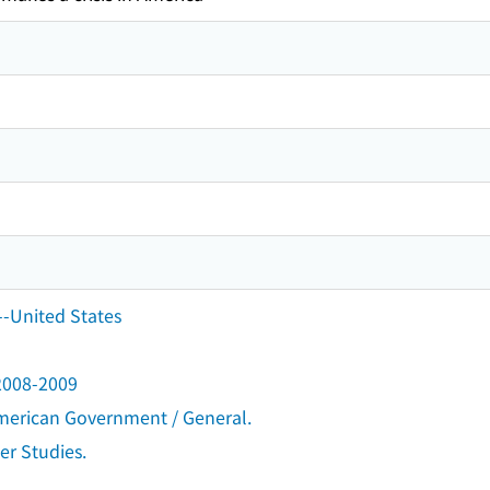
s--United States
 2008-2009
merican Government / General.
r Studies.
.