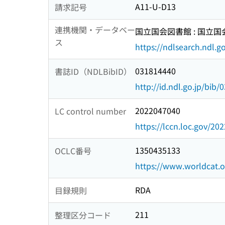
A11-U-D13
請求記号
連携機関・データベー
国立国会図書館 : 国立
ス
https://ndlsearch.ndl.go
031814440
書誌ID（NDLBibID）
http://id.ndl.go.jp/bib
2022047040
LC control number
https://lccn.loc.gov/20
1350435133
OCLC番号
https://www.worldcat.
RDA
目録規則
211
整理区分コード