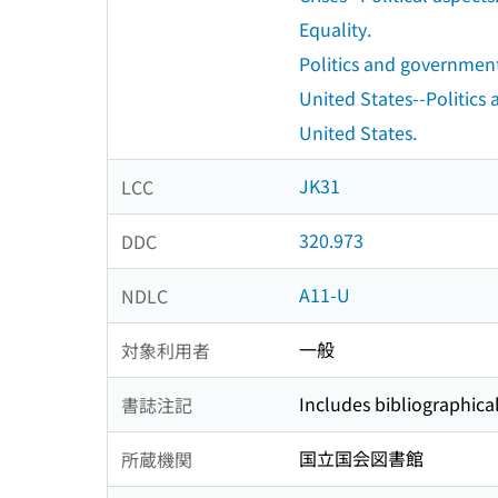
Equality.
Politics and governmen
United States--Politic
United States.
JK31
LCC
320.973
DDC
A11-U
NDLC
一般
対象利用者
Includes bibliographica
書誌注記
国立国会図書館
所蔵機関