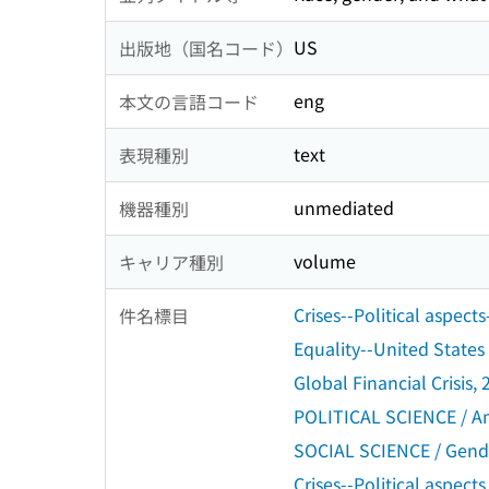
US
出版地（国名コード）
eng
本文の言語コード
text
表現種別
unmediated
機器種別
volume
キャリア種別
Crises--Political aspect
件名標目
Equality--United States
Global Financial Crisis,
POLITICAL SCIENCE / A
SOCIAL SCIENCE / Gende
Crises--Political aspects