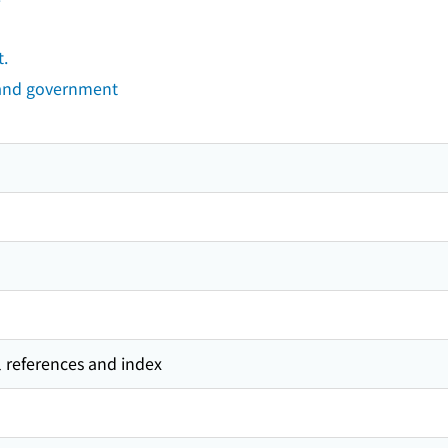
t.
s and government
l references and index