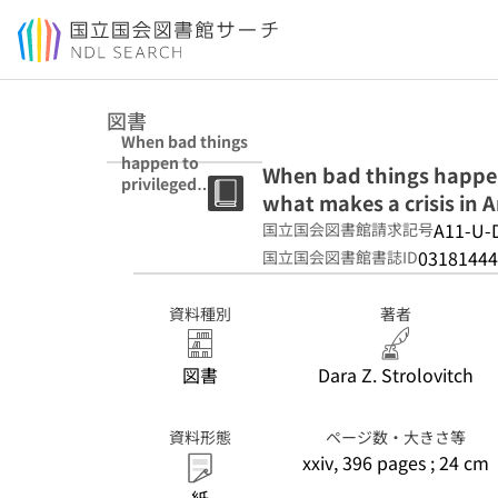
本文へ移動
図書
When bad things
happen to
When bad things happen 
privileged
what makes a crisis in 
people : race,
gender, and
A11-U-
国立国会図書館請求記号
what makes a
03181444
国立国会図書館書誌ID
crisis in America
資料種別
著者
図書
Dara Z. Strolovitch
資料形態
ページ数・大きさ等
xxiv, 396 pages ; 24 cm