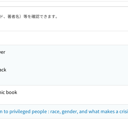
ド、著者名）等を確認できます。
ver
ack
nic book
to privileged people : race, gender, and what makes a crisi