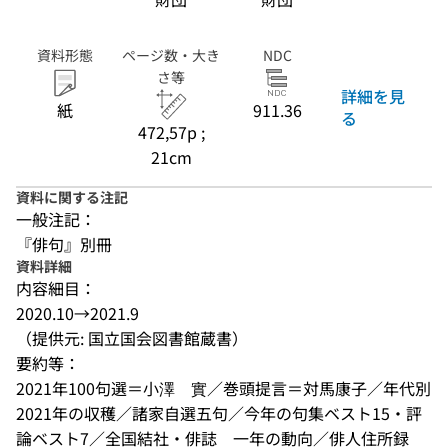
資料形態
ページ数・大き
NDC
さ等
詳細を見
紙
911.36
る
472,57p ;
21cm
資料に関する注記
一般注記：
『俳句』別冊
資料詳細
内容細目：
2020.10→2021.9
（提供元: 国立国会図書館蔵書）
要約等：
2021年100句選＝小澤　實／巻頭提言＝対馬康子／年代別
2021年の収穫／諸家自選五句／今年の句集ベスト15・評
論ベスト7／全国結社・俳誌　一年の動向／俳人住所録