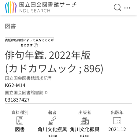
検索を開
メニ
本文へ移動
図書
表紙は所蔵館によって異なることが
ヘルプページへのリンク
あります
俳句年鑑. 2022年版
(カドカワムック ; 896)
国立国会図書館請求記号
KG2-M14
国立国会図書館書誌ID
031837427
資料種別
著者
出版者
出版年
図書
角川文化振興
角川文化振興
2021.12
財団
財団