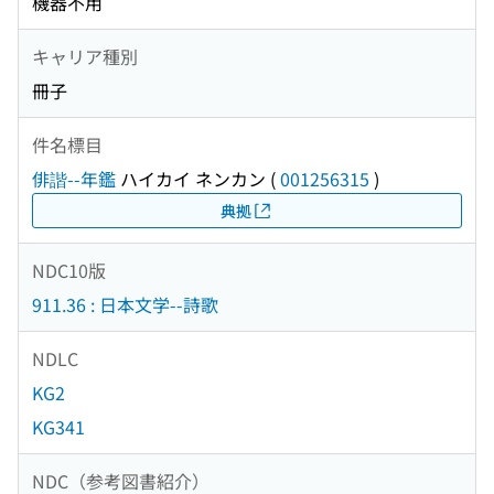
機器不用
キャリア種別
冊子
件名標目
俳諧--年鑑
ハイカイ ネンカン
(
001256315
)
典拠
NDC10版
911.36 : 日本文学--詩歌
NDLC
KG2
KG341
NDC（参考図書紹介）