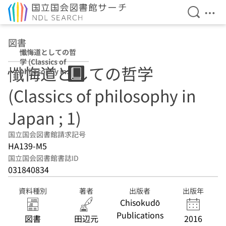
検索を開
メニ
本文へ移動
図書
懺悔道としての哲
学 (Classics of
懺悔道としての哲学
philosophy in
Japan ; 1)
(Classics of philosophy in
Japan ; 1)
国立国会図書館請求記号
HA139-M5
国立国会図書館書誌ID
031840834
資料種別
著者
出版者
出版年
Chisokudō
Publications
図書
田辺元
2016