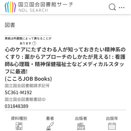
検索を開
メニ
本文へ移動
図書
表紙は所蔵館によって異なることが
ヘルプページへのリンク
あります
心のケアにたずさわる人が知っておきたい精神系の
くすり : 薬からアプローチのしかたが見える! : 看護
師&心理職・精神保健福祉士などメディカルスタッ
フに最適!
(こころJOB Books)
国立国会図書館請求記号
SC361-M192
国立国会図書館書誌ID
031848389
資料種別
著者
出版者
出版年