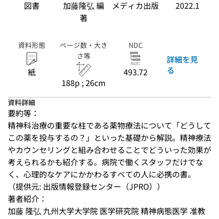
図書
加藤隆弘 編
メディカ出版
2022.1
著
資料形態
ページ数・大き
NDC
さ等
詳細を見
る
紙
493.72
188p ; 26cm
資料詳細
要約等：
精神科治療の重要な柱である薬物療法について「どうして
この薬を投与するの？」といった基礎から解説。精神療法
やカウンセリングと組み合わせることでどういった効果が
考えられるかも紹介する。病院で働くスタッフだけでな
く、心理的なケアにかかわるすべての人に必携の書。
（提供元: 出版情報登録センター（JPRO））
著者紹介：
加藤 隆弘 九州大学大学院 医学研究院 精神病態医学 准教