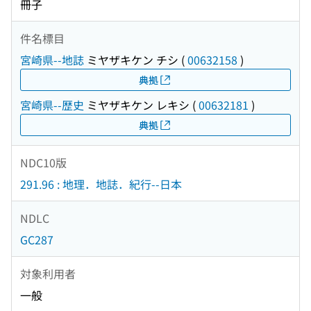
冊子
件名標目
宮崎県--地誌
ミヤザキケン チシ
(
00632158
)
典拠
宮崎県--歴史
ミヤザキケン レキシ
(
00632181
)
典拠
NDC10版
291.96 : 地理．地誌．紀行--日本
NDLC
GC287
対象利用者
一般