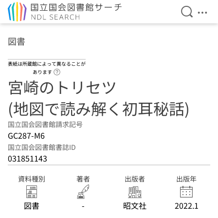
検索を開
メニ
本文へ移動
図書
表紙は所蔵館によって異なることが
ヘルプページへのリンク
あります
宮崎のトリセツ
(地図で読み解く初耳秘話)
国立国会図書館請求記号
GC287-M6
国立国会図書館書誌ID
031851143
資料種別
著者
出版者
出版年
図書
-
昭文社
2022.1