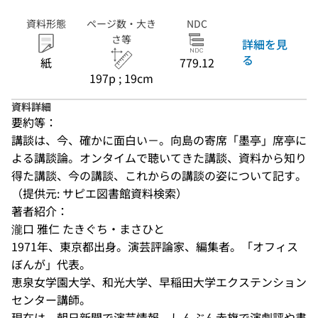
資料形態
ページ数・大き
NDC
さ等
詳細を見
る
紙
779.12
197p ; 19cm
資料詳細
要約等：
講談は、今、確かに面白い－。向島の寄席「墨亭」席亭に
よる講談論。オンタイムで聴いてきた講談、資料から知り
得た講談、今の講談、これからの講談の姿について記す。
（提供元: サピエ図書館資料検索）
著者紹介：
瀧口 雅仁 たきぐち・まさひと 

1971年、東京都出身。演芸評論家、編集者。「オフィス
ぼんが」代表。 

恵泉女学園大学、和光大学、早稲田大学エクステンション
センター講師。 

現在は、朝日新聞で演芸情報、しんぶん赤旗で演劇評や書