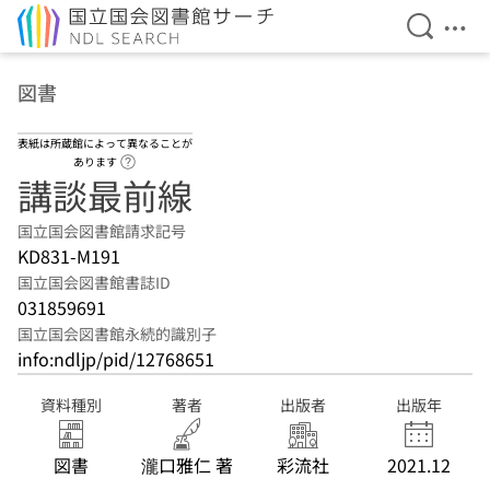
検索を開
メニ
本文へ移動
図書
表紙は所蔵館によって異なることが
ヘルプページへのリンク
あります
講談最前線
国立国会図書館請求記号
KD831-M191
国立国会図書館書誌ID
031859691
国立国会図書館永続的識別子
info:ndljp/pid/12768651
資料種別
著者
出版者
出版年
図書
瀧口雅仁 著
彩流社
2021.12