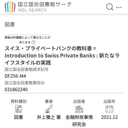
検索を開
メニ
本文へ移動
図書
表紙は所蔵館によって異なることが
ヘルプページへのリンク
あります
スイス・プライベートバンクの教科書 =
Introduction to Swiss Private Banks : 新たなラ
イフスタイルの実践
国立国会図書館請求記号
DF256-M4
国立国会図書館書誌ID
031862240
資料種別
著者
出版者
出版年
図書
井上雅之 著
金融財政事情
2021.12
研究会