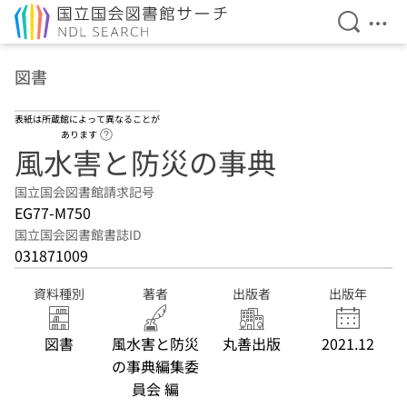
検索を開
メニ
本文へ移動
図書
表紙は所蔵館によって異なることが
ヘルプページへのリンク
あります
風水害と防災の事典
国立国会図書館請求記号
EG77-M750
国立国会図書館書誌ID
031871009
資料種別
著者
出版者
出版年
図書
風水害と防災
丸善出版
2021.12
の事典編集委
員会 編