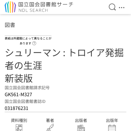
検索を開
メニ
本文へ移動
図書
表紙は所蔵館によって異なることが
ヘルプページへのリンク
あります
シュリーマン : トロイア発掘
者の生涯
新装版
国立国会図書館請求記号
GK561-M327
国立国会図書館書誌ID
031876231
資料種別
著者
出版者
出版年