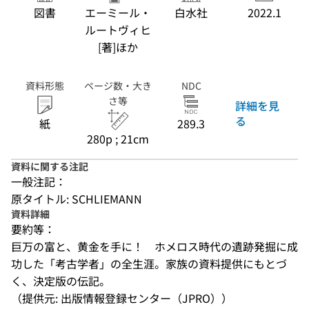
図書
エーミール・
白水社
2022.1
ルートヴィヒ
[著]ほか
資料形態
ページ数・大き
NDC
さ等
詳細を見
る
紙
289.3
280p ; 21cm
資料に関する注記
一般注記：
原タイトル: SCHLIEMANN
資料詳細
要約等：
巨万の富と、黄金を手に！　ホメロス時代の遺跡発掘に成
功した「考古学者」の全生涯。家族の資料提供にもとづ
く、決定版の伝記。
（提供元: 出版情報登録センター（JPRO））