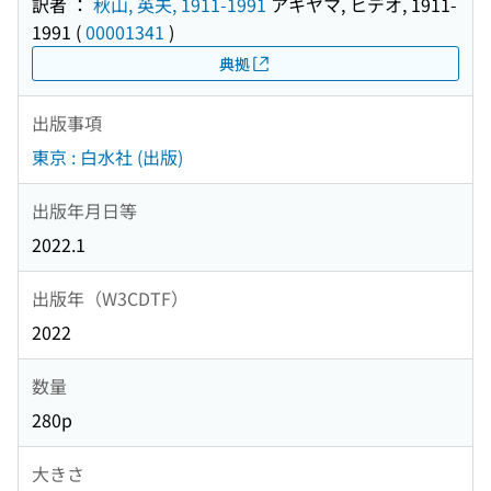
訳者 ：
秋山, 英夫, 1911-1991
アキヤマ, ヒデオ, 1911-
1991
(
00001341
)
典拠
出版事項
東京 : 白水社 (出版)
出版年月日等
2022.1
出版年（W3CDTF）
2022
数量
280p
大きさ