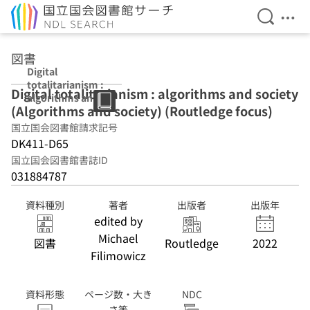
検索を開
メニ
本文へ移動
図書
Digital
totalitarianism :
Digital totalitarianism : algorithms and society
algorithms and
(Algorithms and society) (Routledge focus)
society
(Algorithms and
国立国会図書館請求記号
society)
DK411-D65
(Routledge
国立国会図書館書誌ID
focus)
031884787
資料種別
著者
出版者
出版年
edited by
Michael
図書
Routledge
2022
Filimowicz
資料形態
ページ数・大き
NDC
さ等