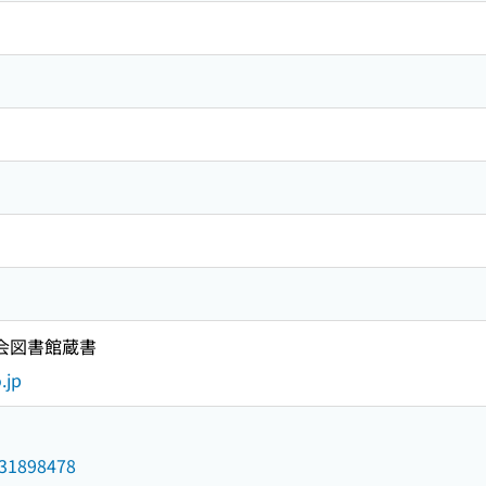
国会図書館蔵書
.jp
/031898478