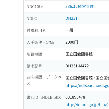
336.3 : 経営管理
NDC10版
DH231
NDLC
一般
対象利用者
2000円
入手条件・定価
国立国会図書館
所蔵機関
DH231-M472
請求記号
連携機関・データベー
国立国会図書館 : 国立
ス
https://ndlsearch.ndl.go
031898478
書誌ID（NDLBibID）
http://id.ndl.go.jp/bib