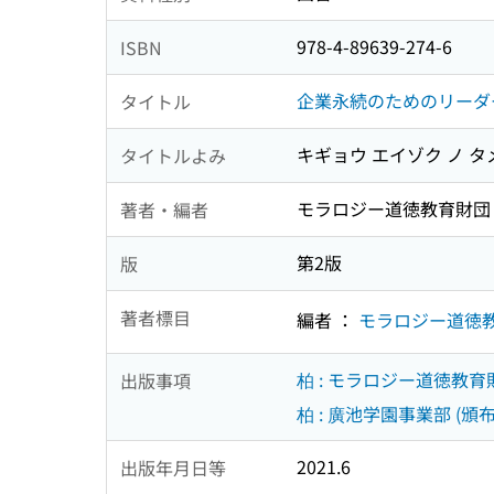
978-4-89639-274-6
ISBN
企業永続のためのリーダ
タイトル
キギョウ エイゾク ノ タ
タイトルよみ
モラロジー道徳教育財団
著者・編者
第2版
版
著者標目
編者 ：
モラロジー道徳
柏 : モラロジー道徳教育財
出版事項
柏 : 廣池学園事業部 (頒布
2021.6
出版年月日等