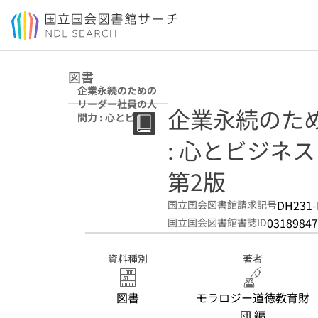
本文へ移動
図書
企業永続のための
リーダー社員の人
企業永続のた
間力 : 心とビジネ
ス・スキルを鍛え
: 心とビジネ
る心得帖 第2版
第2版
DH231-
国立国会図書館請求記号
03189847
国立国会図書館書誌ID
資料種別
著者
図書
モラロジー道徳教育財
団 編