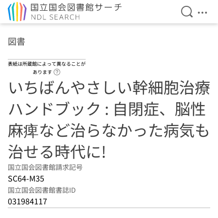
検索を開
メニ
本文へ移動
図書
表紙は所蔵館によって異なることが
ヘルプページへのリンク
あります
いちばんやさしい幹細胞治療
ハンドブック : 自閉症、脳性
麻痺など治らなかった病気も
治せる時代に!
国立国会図書館請求記号
SC64-M35
国立国会図書館書誌ID
031984117