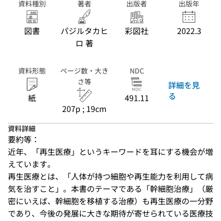
資料種別
著者
出版者
出版年
図書
パジルタカヒ
彩図社
2022.3
ロ 著
資料形態
ページ数・大き
NDC
さ等
詳細を見
る
紙
491.11
207p ; 19cm
資料詳細
要約等：
近年、「再生医療」というキーワードを耳にする機会が増
えています。

再生医療とは、「人体が持つ細胞や再生能力を利用して病
気を治すこと」。本書のテーマである「幹細胞治療」（厳
密にいえば、幹細胞を移植する治療）も再生医療の一分野
であり、今後の発展に大きな期待が寄せられている医療技