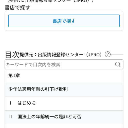
（提供元: 出版情報登録センター（JPRO））
書店で探す
書店で探す
目次
提供元：出版情報登録センター（JPRO）
ヘルプペ
キー
第1章
少年法適用年齢の引下げ批判
Ⅰ はじめに
Ⅱ 国法上の年齢統一の是非と可否