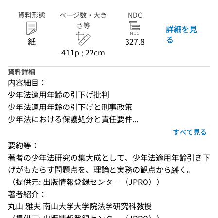
資料形態
ページ数・大き
NDC
さ等
詳細を見
る
紙
327.8
411p ; 22cm
資料詳細
内容細目：
少年法適用年齢の引下げ批判
少年法適用年齢の引下げと刑事政策
少年法における保護処分と責任要件...
すべて見る
要約等：
著者の少年法研究の集大成として、少年法適用年齢引き下
げがもたらす問題点を、理論と実務の観点から繙く。
（提供元: 出版情報登録センター（JPRO））
著者紹介：
丸山 雅夫 南山大学大学院法学研究科教授