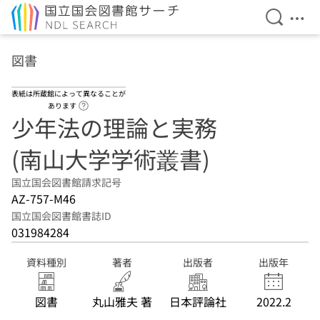
検索を開
メニ
本文へ移動
図書
表紙は所蔵館によって異なることが
ヘルプページへのリンク
あります
少年法の理論と実務
(南山大学学術叢書)
国立国会図書館請求記号
AZ-757-M46
国立国会図書館書誌ID
031984284
資料種別
著者
出版者
出版年
図書
丸山雅夫 著
日本評論社
2022.2