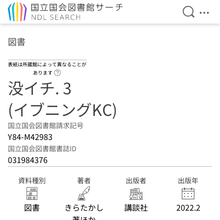
検索を開
メニ
本文へ移動
図書
表紙は所蔵館によって異なることが
ヘルプページへのリンク
あります
没イチ. 3
(イブニングKC)
国立国会図書館請求記号
Y84-M42983
国立国会図書館書誌ID
031984376
資料種別
著者
出版者
出版年
図書
きらたかし
講談社
2022.2
著ほか