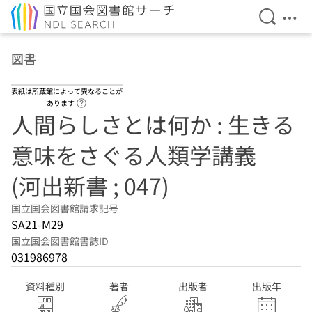
検索を開
メニ
本文へ移動
図書
表紙は所蔵館によって異なることが
ヘルプページへのリンク
あります
人間らしさとは何か : 生きる
意味をさぐる人類学講義
(河出新書 ; 047)
国立国会図書館請求記号
SA21-M29
国立国会図書館書誌ID
031986978
資料種別
著者
出版者
出版年