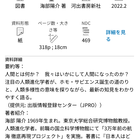
図書
海部陽介 著
河出書房新社
2022.2
資料形態
ページ数・大き
NDC
さ等
詳細を見
る
紙
469
318p ; 18cm
資料詳細
要約等：
人間とは何か？　我々はいかにして人間になったのか？　
注目の人類進化学者が、ホモ・サピエンス誕生の道のり
と、人類多様性の意味を探りながら、最新の知見をわかり
やすく語る。
（提供元: 出版情報登録センター（JPRO））
著者紹介：
海部 陽介 1969年生まれ。東京大学総合研究博物館教授。
人類進化学者。前職の国立科学博物館にて「3万年前の航
海 徹底再現プロジェクト」を実施。著書に『日本人はど