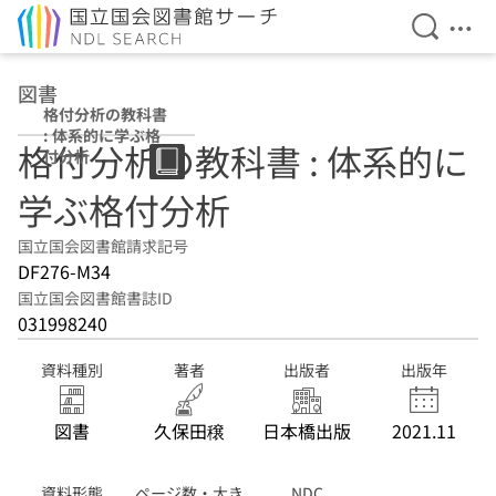
検索を開
メニ
本文へ移動
図書
格付分析の教科書
: 体系的に学ぶ格
格付分析の教科書 : 体系的に
付分析
学ぶ格付分析
国立国会図書館請求記号
DF276-M34
国立国会図書館書誌ID
031998240
資料種別
著者
出版者
出版年
図書
久保田穣
日本橋出版
2021.11
資料形態
ページ数・大き
NDC