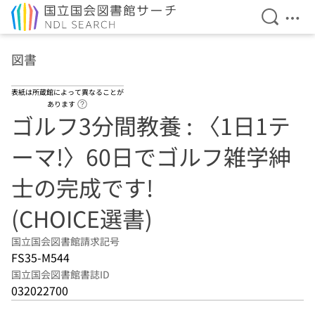
検索を開
メニ
本文へ移動
図書
表紙は所蔵館によって異なることが
ヘルプページへのリンク
あります
ゴルフ3分間教養 : 〈1日1テ
ーマ!〉60日でゴルフ雑学紳
士の完成です!
(CHOICE選書)
国立国会図書館請求記号
FS35-M544
国立国会図書館書誌ID
032022700